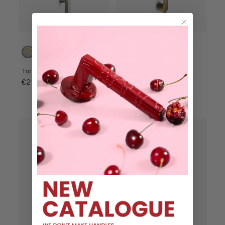
Powercoat
Satiniertes
Poliertes
Matt
Poliertes
Poliertes
Edelstahl
Chrom
Chrom
Bronze
Messing
Chrom
Torso Stoßgriff
Tecno Stoßgriff
€272,96
€48,93