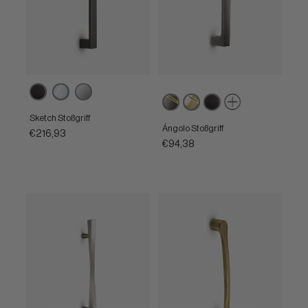
Matt
Poliertes
Satiniertes
Powercoat
Powercoat
Matt
schwarz
Chrom
Chrom
Graphit
poliertes
schwarz
Sketch Stoßgriff
Messing
Ángolo Stoßgriff
€216,93
€94,38