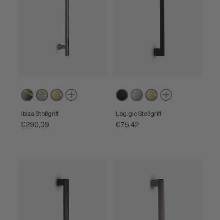
Powercoat
Powercoat
Powercoat
Matt
Satiniertes
Powercoat
Graphit
Edelstahl
satiniertes
schwarz
Chrom
satiniertes
Messing
Messing
Ibiza Stoßgriff
Log.gic Stoßgriff
€290,09
€75,42