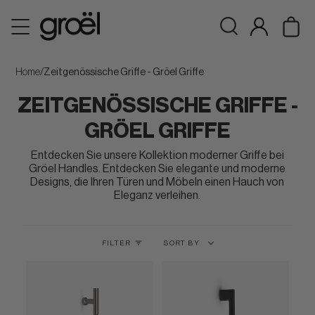
Skip
W
to
Search
Mein
content
Konto
Home
/
Zeitgenössische Griffe - Gröel Griffe
ZEITGENÖSSISCHE GRIFFE -
GRÖEL GRIFFE
Entdecken Sie unsere Kollektion moderner Griffe bei
Gröel Handles. Entdecken Sie elegante und moderne
Designs, die Ihren Türen und Möbeln einen Hauch von
Eleganz verleihen.
Sort
FILTER
SORT BY
by