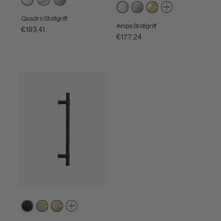
Poliertes
Satiniertes
Powercoat
Chrom
Chrom
Chrom
Chrom
Chrom
poliertes
/
Quadro Stoßgriff
Messing
Satiniertes
Amps Stoßgriff
€193,41
Chrom
€177,24
Matt
Powercoat
Powercoat
schwarz
Edelstahl
satiniertes