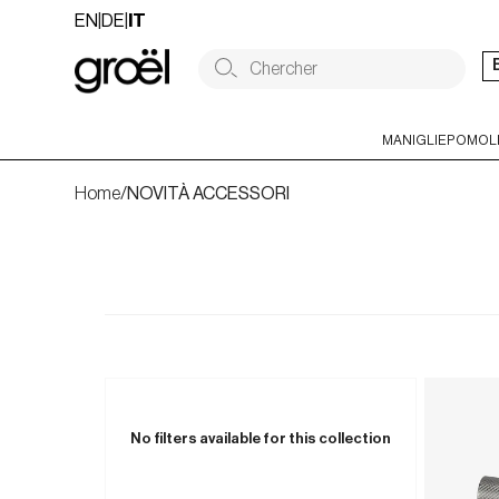
Skip
EN
|
DE
|
IT
to
content
MANIGLIE
POMOLI
Home
/
NOVITÀ ACCESSORI
No filters available for this collection