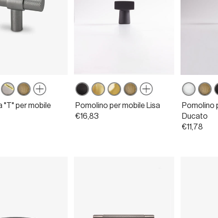
ercoat
Powercoat
Bronzo
Nero
Ottone
Ottone
Bronzo
Bianco
Bron
N
one
inox
opaco
opaco
satinato
lucido
opaco
opaco
opac
a "T" per mobile
Pomolino per mobile Lisa
Pomolino 
nato
€16,83
Ducato
€11,78