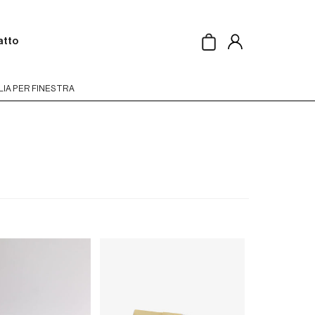
atto
Translation
missing:
it.general.accessibility
IA PER FINESTRA