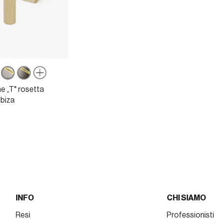
ercoat
Powercoat
Powercoat
one
inox
grafite
e „T" rosetta
o
nato
Ibiza
INFO
CHI SIAMO
Resi
Professionisti