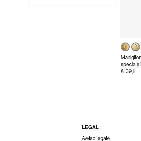
Ottone
Pow
non
ott
Maniglion
verniciat
sati
speciale 
€139,11
LEGAL
Avviso legale