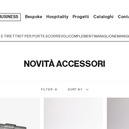
BUSINESS
Bespoke
Hospitality
Progetti
Cataloghi
Cont
 E TIRETTI
KIT PER PORTE SCORREVOLI
COMPLEMENTI
MANIGLIONE
MANIGL
NOVITÀ ACCESSORI
Sort
FILTER
SORT BY
by