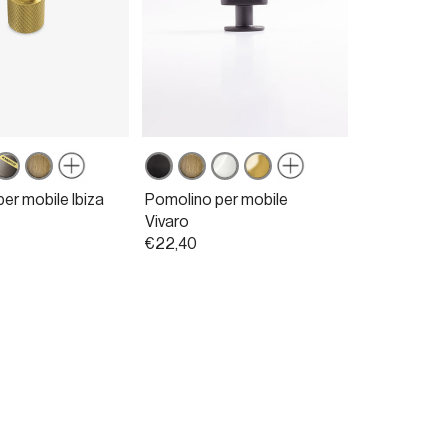
t
rcoat
owercoat
Bronzo
Nero
Bronzo
Nichel
Ottone
rafite
opaco
opaco
opaco
lucido
lucido
er mobile Ibiza
Pomolino per mobile
Vivaro
€22,40