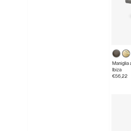
Canna
Pow
fucile
ott
Maniglia 
sati
Ibiza
€56,22