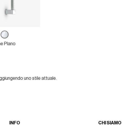
mo
Cromo
nato
lucido
ne Plano
ggiungendo uno stile attuale.
INFO
CHI SIAMO