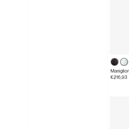
Nero
Cro
opaco
luci
Maniglio
€216,93