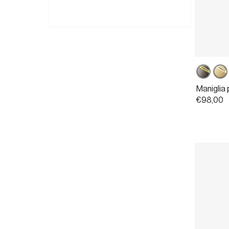
Powerco
Pow
grafite
ott
Maniglia 
sati
€98,00