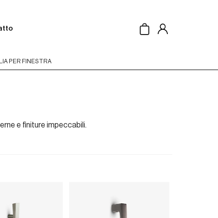
atto
Translation
missing:
it.general.accessibility
IA PER FINESTRA
rne e finiture impeccabili.