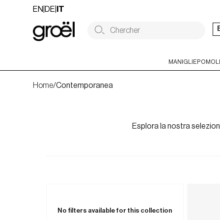
Skip
EN
|
DE
|
IT
to
content
MANIGLIE
POMOLI
Home
/
Contemporanea
Esplora la nostra selezion
No filters available for this collection