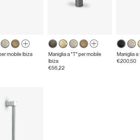
at
ercoat
Powercoat
Bronzo
Canna
Powercoat
Powercoat
Bronzo
Nero
Powe
P
one
inox
opaco
fucile
ottone
inox
opaco
opaco
inox
o
per mobile Ibiza
Maniglia a "T" per mobile
Maniglia a
nato
satinato
s
Ibiza
€200,50
€56,22