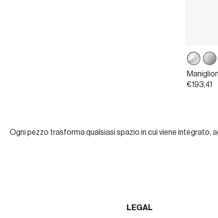
Cromo
Cro
lucido
sati
Maniglio
/
€193,41
Cromo
satinato
Ogni pezzo trasforma qualsiasi spazio in cui viene integrato, a
LEGAL