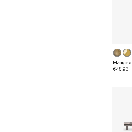
Bronzo
Ott
opaco
luci
Maniglio
€48,93